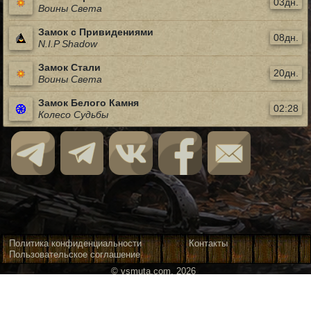
03дн.
Воины Света
Замок с Привидениями
08дн.
N.I.P Shadow
Замок Стали
20дн.
Воины Света
Замок Белого Камня
02:28
Колесо Судьбы
Политика конфиденциальности
Контакты
Пользовательское соглашение
© vsmuta.com, 2026