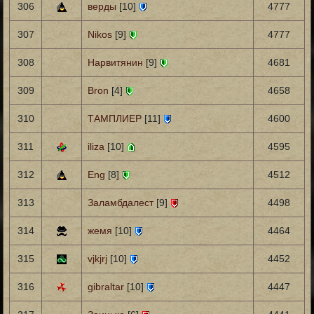
306
верды
[10]
4777
307
Nikos
[9]
4777
308
Нарвитянин
[9]
4681
309
Bron
[4]
4658
310
ТАМПЛИЕР
[11]
4600
311
iliza
[10]
4595
312
Eng
[8]
4512
313
Заламбдалест
[9]
4498
314
жемя
[10]
4464
315
vjkjrj
[10]
4452
316
gibraltar
[10]
4447