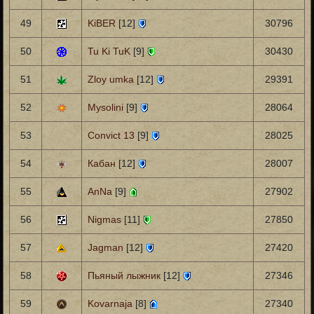
49
KiBER
[12]
30796
50
Tu Ki TuK
[9]
30430
51
Zloy umka
[12]
29391
52
Mysolini
[9]
28064
53
Convict 13
[9]
28025
54
Кабан
[12]
28007
55
AnNa
[9]
27902
56
Nigmas
[11]
27850
57
Jagman
[12]
27420
58
Пьяный лыжник
[12]
27346
59
Kovarnaja
[8]
27340