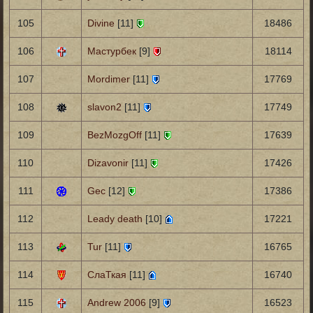
105
Divine
[11]
18486
106
Мастурбек
[9]
18114
107
Mordimer
[11]
17769
108
slavon2
[11]
17749
109
BezMozgOff
[11]
17639
110
Dizavonir
[11]
17426
111
Gec
[12]
17386
112
Leady death
[10]
17221
113
Tur
[11]
16765
114
СлаТкая
[11]
16740
115
Andrew 2006
[9]
16523