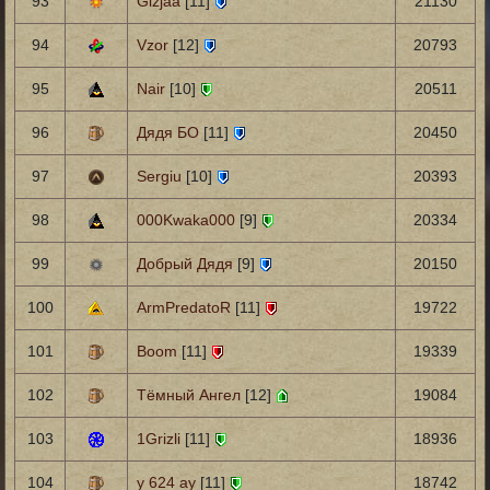
93
Gizjaa
[11]
21130
94
Vzor
[12]
20793
95
Nair
[10]
20511
96
Дядя БО
[11]
20450
97
Sergiu
[10]
20393
98
000Kwaka000
[9]
20334
99
Добрый Дядя
[9]
20150
100
ArmPredatoR
[11]
19722
101
Boom
[11]
19339
102
Тёмный Ангел
[12]
19084
103
1Grizli
[11]
18936
104
у 624 ау
[11]
18742