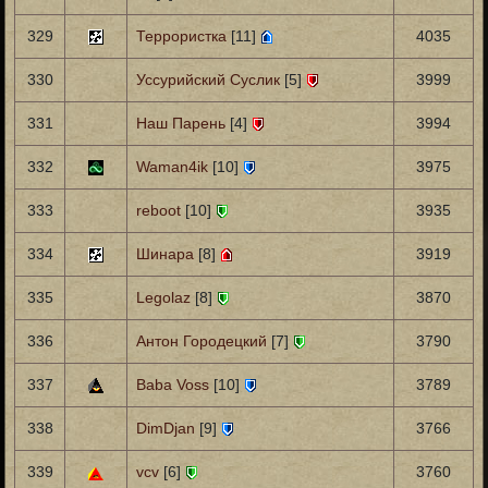
329
Террористка
[11]
4035
330
Уссурийский Суслик
[5]
3999
331
Наш Парень
[4]
3994
332
Waman4ik
[10]
3975
333
reboot
[10]
3935
334
Шинара
[8]
3919
335
Legolaz
[8]
3870
336
Антон Городецкий
[7]
3790
337
Baba Voss
[10]
3789
338
DimDjan
[9]
3766
339
vcv
[6]
3760