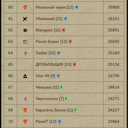
60
Реальный чувак
[12]
26868
61
УбивашкА
[11]
26161
62
Mangalor
[11]
25891
63
Рачок Борис
[12]
25692
64
Sadler
[10]
25160
65
ДРОБИЛЬЩИК
[10]
25134
66
One Hit
[9]
24796
67
Чекушка
[11]
24614
68
Чертополох
[7]
24271
69
Каратель Бесов
[11]
24227
70
PavelT
[12]
23964