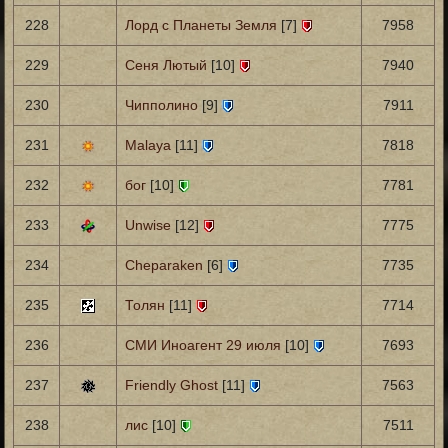
228
Лорд с Планеты Земля
[7]
7958
229
Сеня Лютый
[10]
7940
230
Чипполино
[9]
7911
231
Malaya
[11]
7818
232
бог
[10]
7781
233
Unwise
[12]
7775
234
Cheparaken
[6]
7735
235
Толян
[11]
7714
236
СМИ Иноагент 29 июля
[10]
7693
237
Friendly Ghost
[11]
7563
238
лис
[10]
7511