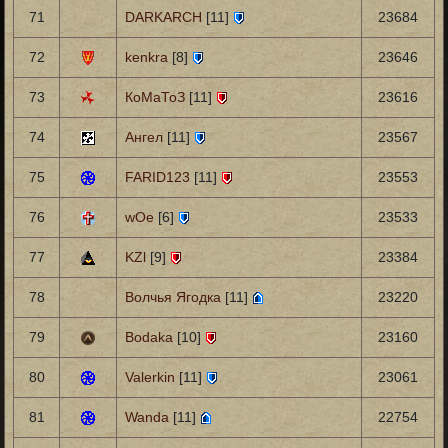
71
DARKARCH
[11]
23684
72
kenkra
[8]
23646
73
КоМаТоЗ
[11]
23616
74
Ангел
[11]
23567
75
FARID123
[11]
23553
76
wOe
[6]
23533
77
KZl
[9]
23384
78
Волчья Ягодка
[11]
23220
79
Bodaka
[10]
23160
80
Valerkin
[11]
23061
81
Wanda
[11]
22754