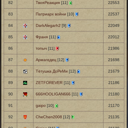
82
ТвояРеакция
[11]
22553
83
Патриарх войни
[10]
22537
84
DarkAlegarh2
[9]
22049
85
Франя
[11]
22012
86
топыч
[11]
21986
87
Армагедец
[12]
21698
88
Тётушка ДоРеМи
[12]
21679
89
ZETFOREVER
[11]
21186
90
666HOOLIGAN666
[11]
21180
91
gaipo
[10]
21170
92
CheChen2008
[12]
21135