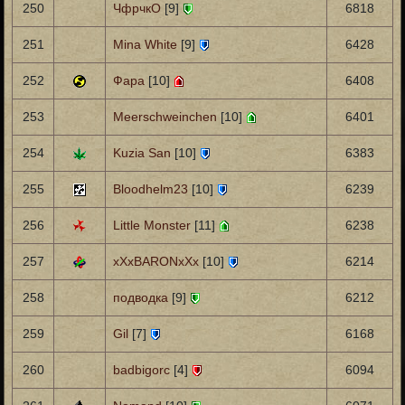
250
ЧфрчкО
[9]
6818
251
Mina White
[9]
6428
252
Фара
[10]
6408
253
Meerschweinchen
[10]
6401
254
Kuzia San
[10]
6383
255
Bloodhelm23
[10]
6239
256
Little Monster
[11]
6238
257
xXxBARONxXx
[10]
6214
258
подводка
[9]
6212
259
Gil
[7]
6168
260
badbigorc
[4]
6094