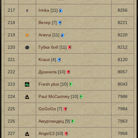
217
Irinka
[11]
8256
218
Ветер
[7]
8221
219
Ariena
[11]
8220
220
Губка боб
[11]
8212
221
Kraus
[4]
8120
222
Душнила
[10]
8057
223
Fresh plus
[10]
8043
224
Paul McCartney
[10]
7986
225
GoGoGo
[7]
7984
226
Амурландец
[9]
7963
227
Angel13
[10]
7958