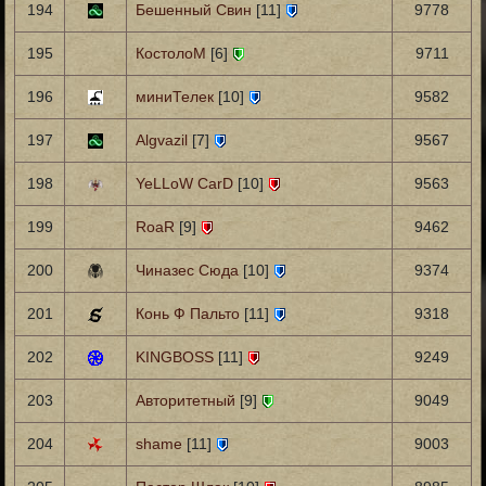
194
Бешенный Свин
[11]
9778
195
КостолоМ
[6]
9711
196
миниТелек
[10]
9582
197
Algvazil
[7]
9567
198
YeLLoW CarD
[10]
9563
199
RoaR
[9]
9462
200
Чиназес Сюда
[10]
9374
201
Конь Ф Пальто
[11]
9318
202
KINGBOSS
[11]
9249
203
Авторитетный
[9]
9049
204
shame
[11]
9003