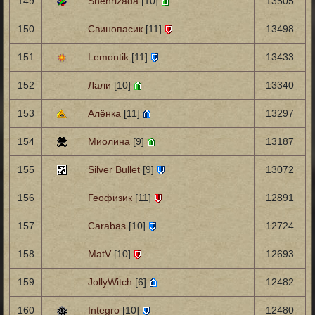
149
Shehrizada
[10]
13505
150
Свинопасик
[11]
13498
151
Lemontik
[11]
13433
152
Лали
[10]
13340
153
Алёнка
[11]
13297
154
Миолина
[9]
13187
155
Silver Bullet
[9]
13072
156
Геофизик
[11]
12891
157
Carabas
[10]
12724
158
MatV
[10]
12693
159
JollyWitch
[6]
12482
160
Integro
[10]
12480