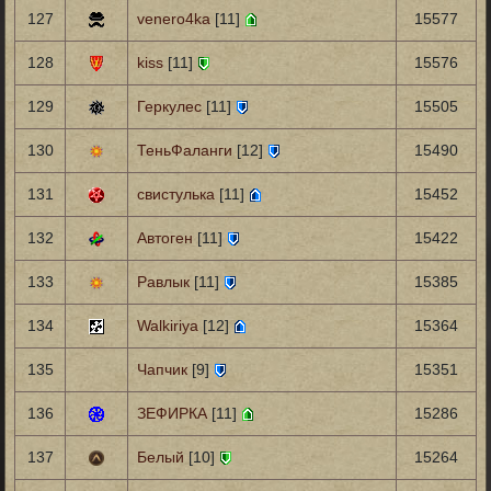
127
venero4ka
[11]
15577
128
kiss
[11]
15576
129
Геркулес
[11]
15505
130
ТеньФаланги
[12]
15490
131
свистулька
[11]
15452
132
Автоген
[11]
15422
133
Равлык
[11]
15385
134
Walkiriya
[12]
15364
135
Чапчик
[9]
15351
136
ЗЕФИРКА
[11]
15286
137
Белый
[10]
15264