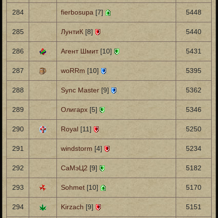
284
fierbosupa
[7]
5448
285
ЛунтиК
[8]
5440
286
Агент Шмит
[10]
5431
287
woRRm
[10]
5395
288
Sync Master
[9]
5362
289
Олигарх
[5]
5346
290
Royal
[11]
5250
291
windstorm
[4]
5234
292
СаМэЦ2
[9]
5182
293
Sohmet
[10]
5170
294
Kirzach
[9]
5151