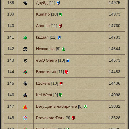
138
Друйд
[11]
14975
139
Kumiho
[10]
14973
140
Ahontic
[11]
14760
141
ki11ian
[11]
14733
142
Нежданка
[9]
14644
143
eSiQ Sherp
[10]
14573
144
Властелин
[11]
14483
145
k1ckers
[10]
14406
146
Kel West
[9]
14098
147
Бегущий в лабиринте
[5]
13832
148
ProvokatorDark
[9]
13628