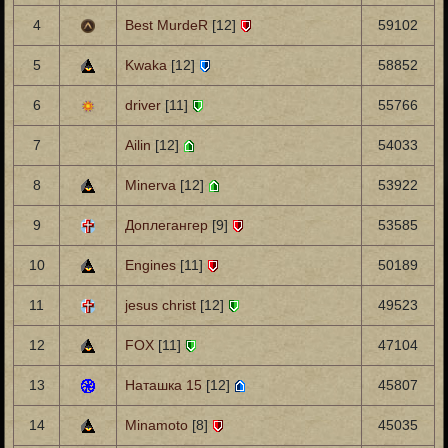
4
Best MurdeR
[12]
59102
5
Kwaka
[12]
58852
6
driver
[11]
55766
7
Ailin
[12]
54033
8
Minerva
[12]
53922
9
Доплегангер
[9]
53585
10
Engines
[11]
50189
11
jesus christ
[12]
49523
12
FOX
[11]
47104
13
Наташка 15
[12]
45807
14
Minamoto
[8]
45035