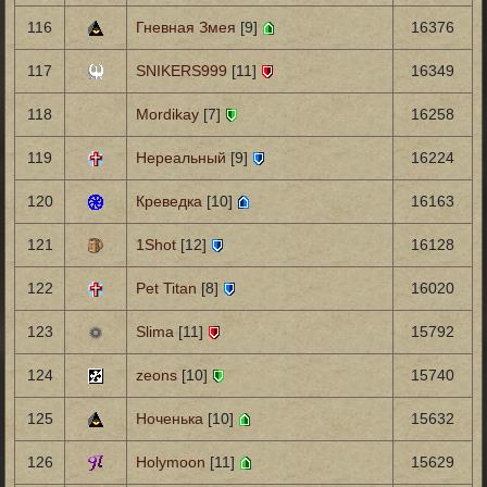
116
Гневная Змея
[9]
16376
117
SNIKERS999
[11]
16349
118
Mordikay
[7]
16258
119
Нереальный
[9]
16224
120
Креведка
[10]
16163
121
1Shot
[12]
16128
122
Pet Titan
[8]
16020
123
Slima
[11]
15792
124
zeons
[10]
15740
125
Ноченька
[10]
15632
126
Holymoon
[11]
15629