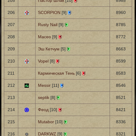
205
Пастор Шлак
[10]
8985
206
SCORPION
[9]
8960
207
Rusty Nail
[9]
8785
208
Maceo
[9]
8772
209
Эш Кетчум
[5]
8663
210
Vopel
[8]
8599
211
Кармическая Тень
[6]
8583
212
Messir
[11]
8546
213
septik
[8]
8521
214
Феод
[10]
8421
215
Mutabor
[10]
8336
216
DARKWZ
[9]
8321