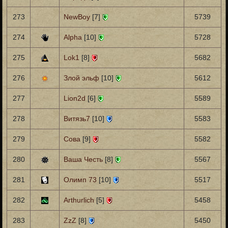
273
NewBoy
[7]
5739
274
Alpha
[10]
5728
275
Lok1
[8]
5682
276
Злой эльф
[10]
5612
277
Lion2d
[6]
5589
278
Витязь7
[10]
5583
279
Сова
[9]
5582
280
Ваша Честь
[8]
5567
281
Олимп 73
[10]
5517
282
Arthurlich
[5]
5458
283
ZzZ
[8]
5450