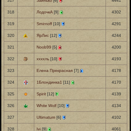
317
Заинько
[6]
4441
318
ЛодочкА
[9]
4302
319
Smirnoff
[10]
4291
320
ЯрЛис
[12]
4244
321
Noob99
[5]
4200
322
ххххль
[10]
4193
323
Елена Прекрасная
[7]
4178
324
1Блондинка1
[11]
4170
325
Spirit
[12]
4139
326
White Wolf
[10]
4134
327
Ultimatum
[6]
4102
328
Ivi
[9]
4061