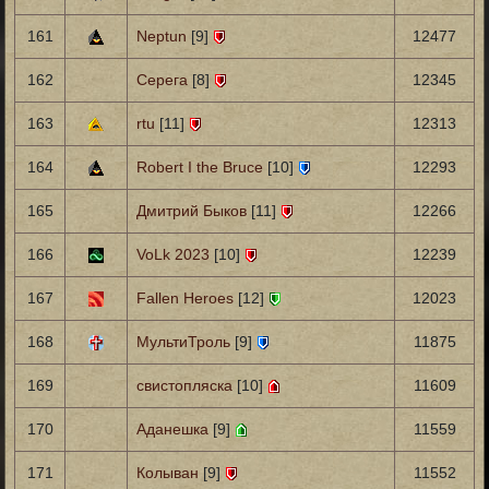
161
Neptun
[9]
12477
162
Серега
[8]
12345
163
rtu
[11]
12313
164
Robert I the Bruce
[10]
12293
165
Дмитрий Быков
[11]
12266
166
VoLk 2023
[10]
12239
167
Fallen Heroes
[12]
12023
168
МультиТроль
[9]
11875
169
свистопляска
[10]
11609
170
Аданешка
[9]
11559
171
Колыван
[9]
11552