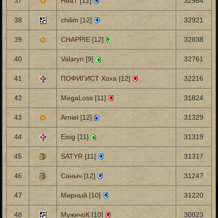
37
HeaT
[12]
32984
38
chilim
[12]
32921
39
CHAPPIE
[12]
32838
40
Valaryn
[9]
32761
41
ПОФИГИСТ Хоха
[12]
32216
42
MegaLoss
[11]
31824
43
Arniel
[12]
31329
44
Eisig
[11]
31319
45
SATYR
[11]
31317
46
Саныч
[12]
31247
47
Мирный
[10]
31220
48
МужичоК
[10]
30823