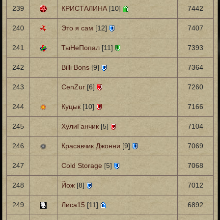
239
КРИСТАЛИНА
[10]
7442
240
Это я сам
[12]
7407
241
ТыНеПопал
[11]
7393
242
Billi Bons
[9]
7364
243
CenZur
[6]
7260
244
Куцык
[10]
7166
245
ХулиГанчик
[5]
7104
246
Красавчик Джонни
[9]
7069
247
Cold Storage
[5]
7068
248
Йож
[8]
7012
249
Лиса15
[11]
6892