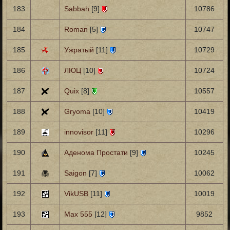
183
Sabbah
[9]
10786
184
Roman
[5]
10747
185
Ужратый
[11]
10729
186
ЛЮЦ
[10]
10724
187
Quix
[8]
10557
188
Gryoma
[10]
10419
189
innovisor
[11]
10296
190
Аденома Простати
[9]
10245
191
Saigon
[7]
10062
192
VikUSB
[11]
10019
193
Max 555
[12]
9852