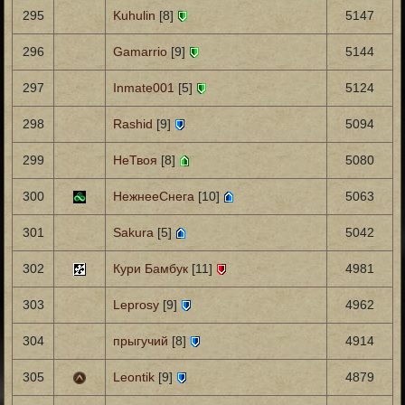
295
Kuhulin
[8]
5147
296
Gamarrio
[9]
5144
297
Inmate001
[5]
5124
298
Rashid
[9]
5094
299
НеТвоя
[8]
5080
300
НежнееСнега
[10]
5063
301
Sakura
[5]
5042
302
Кури Бамбук
[11]
4981
303
Leprosy
[9]
4962
304
прыгучий
[8]
4914
305
Leontik
[9]
4879