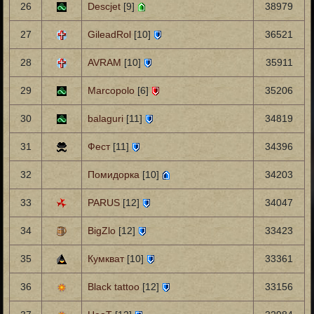
26
Descjet
[9]
38979
27
GileadRol
[10]
36521
28
AVRAM
[10]
35911
29
Marcopolo
[6]
35206
30
balaguri
[11]
34819
31
Фест
[11]
34396
32
Помидорка
[10]
34203
33
PARUS
[12]
34047
34
BigZlo
[12]
33423
35
Кумкват
[10]
33361
36
Black tattoo
[12]
33156