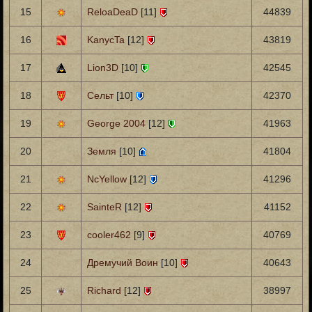
15
ReloaDeaD
[11]
44839
16
KanycTa
[12]
43819
17
Lion3D
[10]
42545
18
Сельт
[10]
42370
19
George 2004
[12]
41963
20
Земля
[10]
41804
21
NcYellow
[12]
41296
22
SainteR
[12]
41152
23
cooler462
[9]
40769
24
Дремучий Воин
[10]
40643
25
Richard
[12]
38997