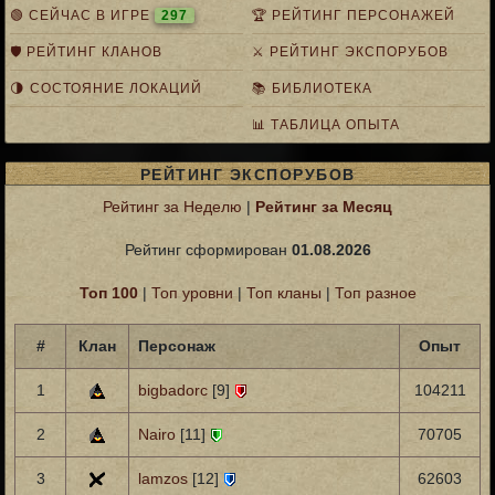
🟢 СЕЙЧАС В ИГРЕ
297
🏆 РЕЙТИНГ ПЕРСОНАЖЕЙ
🛡️ РЕЙТИНГ КЛАНОВ
⚔️ РЕЙТИНГ ЭКСПОРУБОВ
🌗 СОСТОЯНИЕ ЛОКАЦИЙ
📚 БИБЛИОТЕКА
📊 ТАБЛИЦА ОПЫТА
РЕЙТИНГ ЭКСПОРУБОВ
Рейтинг за Неделю
|
Рейтинг за Месяц
Рейтинг сформирован
01.08.2026
Топ 100
|
Топ уровни
|
Топ кланы
|
Топ разное
#
Клан
Персонаж
Опыт
1
bigbadorc
[9]
104211
2
Nairo
[11]
70705
3
lamzos
[12]
62603