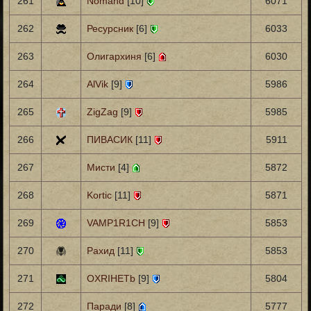
261
Nomand
[10]
6071
262
Ресурсник
[6]
6033
263
Олигархиня
[6]
6030
264
AlVik
[9]
5986
265
ZigZag
[9]
5985
266
ПИВАСИК
[11]
5911
267
Мисти
[4]
5872
268
Kortic
[11]
5871
269
VAMP1R1CH
[9]
5853
270
Рахид
[11]
5853
271
OXRIHETb
[9]
5804
272
Паради
[8]
5777