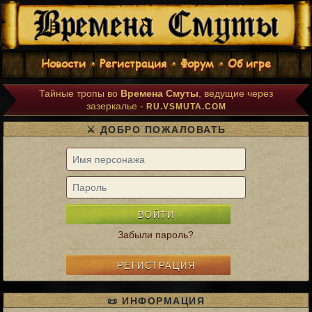
Новости
Регистрация
Форум
Об игре
Тайные тропы во
Времена Смуты
, ведущие через
зазеркалье -
RU.VSMUTA.COM
⚔️ ДОБРО ПОЖАЛОВАТЬ
ВОЙТИ
Забыли пароль?
РЕГИСТРАЦИЯ
📜 ИНФОРМАЦИЯ